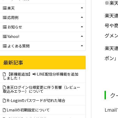
※楽
楽天
楽天
応用例
号や
お知らせ
グメ
Yahoo!
よくある質問
楽天
ポン」
最新記事
【新機能追加】📢 LINE配信分析機能を追加
しました！
楽天ログイン仕様変更に伴う影響（レビュー
取込みエラー）について
ク
R-Loginのパスワードが切れた場合
Lm
Lmailの初期設定について