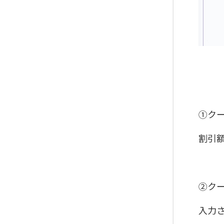
①ク
割引
②ク
入力さ