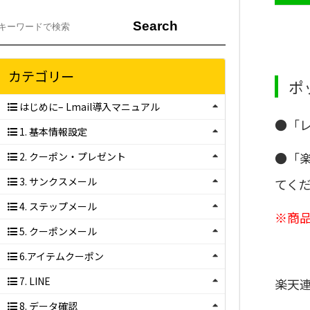
カテゴリー
ポ
はじめに– Lmail導入マニュアル
●「レ
1. 基本情報設定
●「
2. クーポン・プレゼント
3. サンクスメール
てく
4. ステップメール
※商
5. クーポンメール
6.アイテムクーポン
7. LINE
楽天
8. データ確認