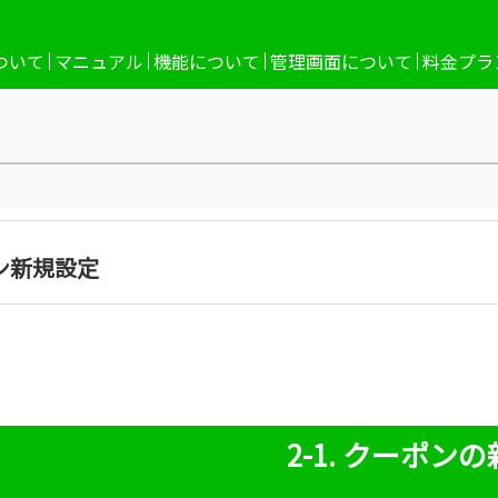
ついて
マニュアル
機能について
管理画面について
料金プラ
ン新規設定
2-1. クーポン